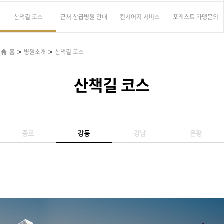
산책길 코스
근처 상급병원 안내
컨시어지 서비스
포레스트 가맹문의
>
>
홈
병원소개
산책길 코스
산책길 코스
종로
강동
강남
은평