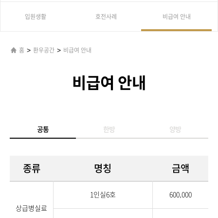
입원생활
호전사례
비급여 안내
>
>
홈
환우공간
비급여 안내
비급여 안내
공통
한방
양방
종류
명칭
금액
1인실6호
600,000
상급병실료