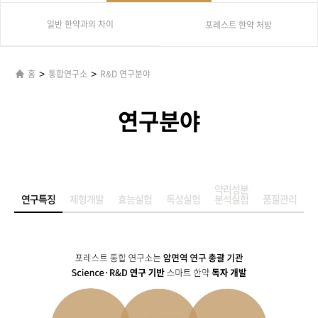
일반 한약과의 차이
포레스트 한약 처방
>
>
홈
통합연구소
R&D 연구분야
연구분야
약리성분
연구특징
제형개발
효능실험
독성실험
분석실험
품질관리