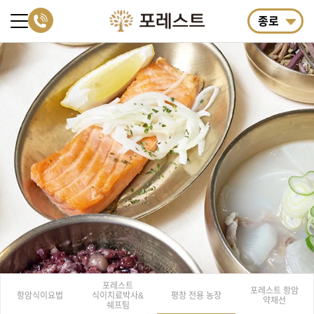
종로
포레스트
포레스트 항암
항암식이요법
식이치료
박사&
평창 전용 농장
약채선
쉐프팀