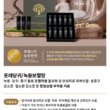
포레당귀/녹용보혈탕
녹용·당귀·황기 활용
조혈작용
활성화 및 만성피로 회복
빈혈·호중구
감소증·혈소판 감소증 등
항암요법 부작용 치료
혈액세포 활성화로
빈혈·피로·허약체질 개선 및 산후조리 도움
치료효과
약효가 가장 뛰어난
프리미어 녹용분골만 사용
체력·면역력 저하 및 골수억제 등
항암부작용 효과적으로 개선