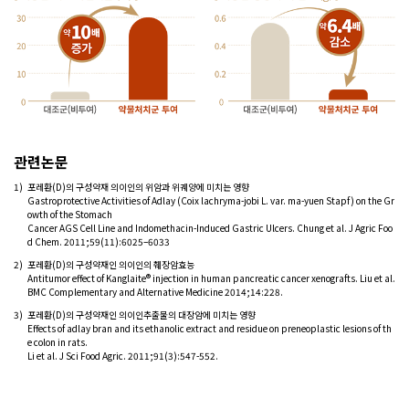
관련논문
1)
포레환(D)의 구성약재 의이인의 위암과 위궤양에 미치는 영향
Gastroprotective Activities of Adlay (Coix lachryma-jobi L. var. ma-yuen Stapf) on the Gr
owth of the Stomach
Cancer AGS Cell Line and Indomethacin-Induced Gastric Ulcers. Chung et al. J Agric Foo
d Chem. 2011;59(11):6025–6033
2)
포레환(D)의 구성약재인 의이인의 췌장암효능
Antitumor effect of Kanglaite® injection in human pancreatic cancer xenografts. Liu et al.
BMC Complementary and Alternative Medicine 2014;14:228.
3)
포레환(D)의 구성약재인 의이인추출물의 대장암에 미치는 영향
Effects of adlay bran and its ethanolic extract and residue on preneoplastic lesions of th
e colon in rats.
Li et al. J Sci Food Agric. 2011;91(3):547-552.