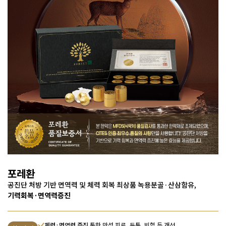
포레환
공진단 처방 기반 면역력 및 체력 회복
최상품 녹용분골·산삼함유,
기력회복·면역력증진
체력·면역력 증진
통한 만성 피로, 두통, 빈혈 등 개선