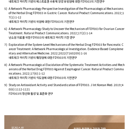
네트워크 약리학 기반의 에스트로겐 수용체 양성 유방암에 대한 FDY003의 기전연구
5)
A Network Pharmacology Perspective Investigation of the Pharmacological Mechanisms
of the Herbal Drug FDY003 in Gastric Cancer. Natural Product Communications. 2022;1
7(1):1-12
네트워크 약리학 기반의 위암에 대한 FDY003의 기전연구
6)
A Network Pharmacology Study to Uncover the Mechanism of FDY003 for Ovarian Cancer
Treatment. Natural Product Communications. 2022;17(2):1-14
난소암 치료를 위한 FDY003의 네트워크 약리학 기전 연구
7)
Exploration of the System-Level Mechanisms of the Herbal Drug FDY003 for Pancreatic C
ancer Treatment: A Network Pharmacological Investigation. Evidence-Based Compleme
ntary and Alternative Medicine. 2022;2022(7160209):1-16
네트워크 약리학 기반의 췌장암에 대한 FDY003의 기전연구
8)
A Network Pharmacological Elucidation of the Systematic Treatment Activities and Mech
anisms of the Herbal Drug FDY003 Against Esophageal Cancer. Natural Product Commu
nications. 2022;17(6):1-12
네트워크 약리학 기반의 식도암에 대한 FDY003의 기전연구
9)
Study on Antioxidant Activity and Standardization of FDY003. J Int Korean Med. 2019;4
0(6):1112-1121
FDY003의 항산화 활성 및 표준화 연구