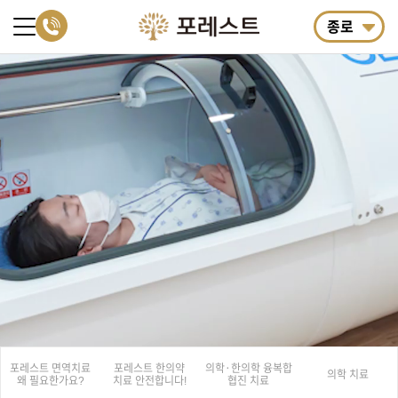
종로
포레스트 면역치료
포레스트 한의약
의학·한의학
융복합
의학 치료
왜 필요한가요?
치료
안전합니다!
협진 치료