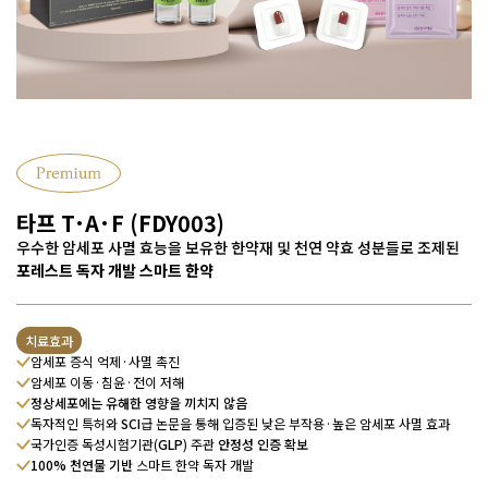
타프 T·A·F (FDY003)
우수한 암세포 사멸 효능을 보유한 한약재 및 천연 약효 성분들로
조제된
포레스트 독자 개발 스마트 한약
치료효과
암세포 증식 억제·사멸 촉진
암세포 이동·침윤·전이 저해
정상세포에는 유해한 영향을 끼치지 않음
독자적인 특허와
SCI
급 논문을 통해 입증된
낮은 부작용·높은 암세포 사멸 효과
국가인증 독성시험기관(
GLP
) 주관
안정성 인증 확보
100% 천연물 기반
스마트 한약 독자 개발