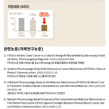
관련논문(자체연구논문)
1)
FDY003 Inhibits Colon Cancer in a Colo205 Xenograft Mouse Model by Decreasing Oxidat
ive Stress. Pharmacognosy Magazine. 2019;15(65):675-681
FDY003은 산화스트레스를 감소시켜 xenograft 동물모델에서 대장암을 억제함
2)
Systems Pharmacology Study of the Anticervical Cancer Mechanisms of FDY003. Natural
Product Communications. 2020;15(12):1-15
FDY003의 자궁암 기전에 대한 시스템약리학 연구
3)
A Network Pharmacology Study on the Molecular Mechanisms of FDY003 for Breast Canc
er Treatment. Evidence-Based Complementary and Alternative Medicine. 2021;2021(39
19143):1-18
네트워크 약리학 기반의 유방암에 대한 FDY003의 기전연구
4)
Network Pharmacology-Based Dissection of the Comprehensive Molecular Mechanisms o
f the Herbal Prescription FDY003 Against Estrogen Receptor-Positive Breast Cancer. Nat
ural Product Communications. 2021;16(9):1-15