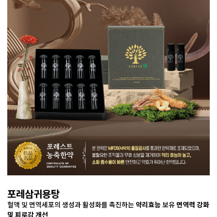
포레삼귀용탕
혈액 및 면역세포의 생성과 활성화를 촉진하는
약리효능
보유
면역력 강화
및 피로감 개선