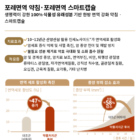
포레면역 약침·포레면역 스마트캡슐
생명력이 강한
100% 식물성 유래성분
기반
한방 면역 강화 약침 ·
스마트캡슐
10~12년근 산양산삼
활용 진세노사이드*가 면역세포 활성화
치료효과
암세포 증식 억제 및 사멸 촉진, 암 종양 전이 및 재발 방지
불필요 성분 제거로 약효 극대화 및 소화 흡수 원할
암 및 경계성 종양, 암치료 보조, 면역부진, 비만, 퇴행성 관절염
적응증
류마티스 관절염, 자가면역계질환, 강직성 칙수염, 골관절계 질환,
오십견, 근육계 질환, 요각통, 기타 난치병