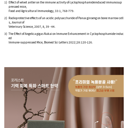
1)
Effect of velvet antler on the immune activity of cyclophosphamideinduced immunosup
pressed mice,
Food and Agricultural Immunology, 33:1, 768-779.
2)
Radioprotective effects of an acidic polysaccharide of Panax ginseng on bone marrow cell
s, Journal of
Veterinary Science, 2007, 8, 39 - 44.
3)
The Effect of Angelica gigas Nakai on Immune Enhancement in Cyclophosphamide-induc
ed
Immune-suppressed Mice, Biomed Sci Letters 2022;28:120-126.