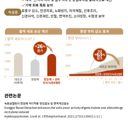
기력 회복 특화 보약
호중구 감소, 만성피로, 노화방지, 허약체질, 산후조리,
적응증
신경쇠약, 신경과민, 빈혈, 면역부진, 소아성장, 수험생 보약
관련논문
녹용보혈탕의 항암제 약리작용 향상효능 및 면역개선효능
Danggui Buxue Decoction enhances the anticancer activity of gemcitabine and alleviates ge
mcitabine-induced
myelosuppression. Liu et al. J Ethnopharmacol. 2021;273(113965):1-11.\