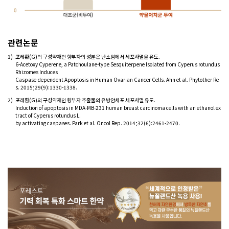
관련논문
1)
포레환(G)의 구성약재인 향부자의 성분은 난소암에서 세포사멸을 유도.
6-Acetoxy Cyperene, a Patchoulane-type Sesquiterpene Isolated from Cyperus rotundus
Rhizomes Induces
Caspase-dependent Apoptosis in Human Ovarian Cancer Cells. Ahn et al. Phytother Re
s. 2015;29(9):1330-1338.
2)
포레환(G)의 구성약재인 향부자 추출물의 유방암세포 세포사멸 유도.
Induction of apoptosis in MDA-MB-231 human breast carcinoma cells with an ethanol ex
tract of Cyperus rotundus L.
by activating caspases. Park et al. Oncol Rep. 2014;32(6):2461-2470.