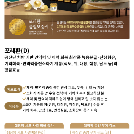
포레환(D)
공진단 처방 기반 면역력 및 체력 회복
최상품 녹용분골·산삼함유,
기력회복·면역력증진
소화기 계통(식도, 위, 대장, 췌장, 담도 등)의
항암효능
체력·면역력 증진
통한 만성 피로, 두통, 빈혈 등 개선
치료효과
소화기 계통 암 수술 전/후에 기력 회복이 필요하신 분
체력 및 면역력 저하로 쉽게 병에 걸리고 잘 낫지 않는 분
소화기 계통의 암(위암, 대장암, 췌장암, 담도암) 수술 후
적응증
기력 회복, 만성피로, 만성질환, 소화장애 등의 지속