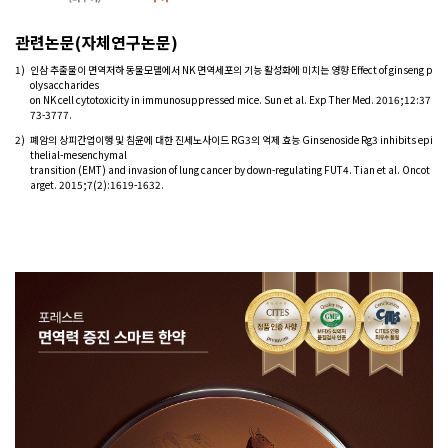
관련논문(자체연구논문)
1)
인삼 추출물이 면역저하 동물모델에서 NK 면역세포의 기능 활성화에 미치는 영향 Effect of ginseng p
olysaccharides
on NK cell cytotoxicity in immunosuppressed mice. Sun et al. Exp Ther Med. 2016;12:37
73-3777.
2)
폐암의 상피간엽이행 및 침윤에 대한 진세노사이드 RG3의 억제 효능 Ginsenoside Rg3 inhibits epi
thelial-mesenchymal
transition (EMT) and invasion of lung cancer by down-regulating FUT4. Tian et al. Oncot
arget. 2015;7(2):1619-1632.