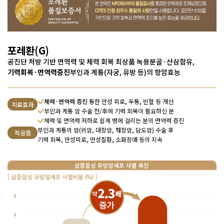
포레환(G)
공진단 처방 기반 면역력 및 체력 회복
최상품 녹용분골·산삼함유,
기력회복·면역력증진
부인과 계통(자궁, 유방 등)의 항암효능
체력·면역력 증진
통한 만성 피로, 두통, 빈혈 등 개선
치료효과
부인과 계통 암 수술 전/후에 기력 회복이 필요하신 분
체력 및 면역력 저하로 쉽게 병에 걸리는 분의 면역력 증진
부인과 계통의 암(위암, 대장암, 췌장암, 담도암) 수술 후
적응증
기력 회복, 만성피로, 만성질환, 소화장애 등의 지속