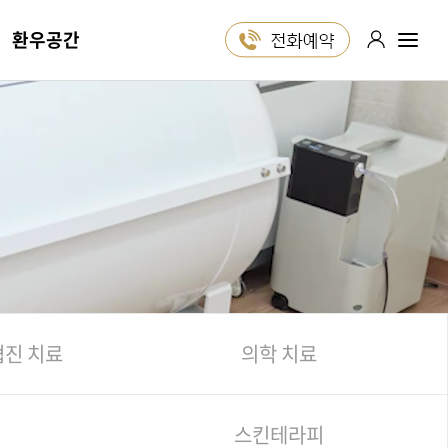
환우공간
포레스트는
1:1 진료 상담
24시간 ON!
카카오톡
블로그
유튜브
인스타그램
협진 치료
의학 치료
스킨테라피