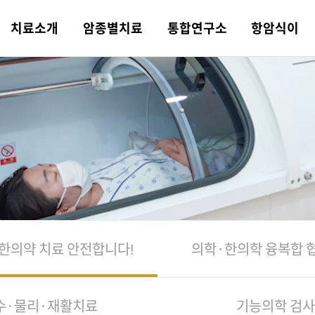
치료
소개
암종별
치료
통합
연구소
항암식이
 소개
트 한의약 치
암
 연구분야
트 식이치료
트 소식
병원 둘러보기
의학·한의학
비뇨기암
논문·학술활동
평창 전용 농장
힐링 컨텐츠
오시는 길
의학 치료
두경부암
일반 한약과의 차이
포레스트 항암 약채
포레스트TV
쉐프팀
융복합 협진 치료
선
니다!
상급병원 안내
물리·재활치
 항암 식재료
례
컨시어지 서비스
기능의학 검사
육종암
포레스트 식단
비급여 안내
포레스트 가맹문의
스킨테라피
주간 식단표
 한의약 치료
안전합니다!
의학·한의학
융복합 
수·물리·재활치료
기능의학 검사