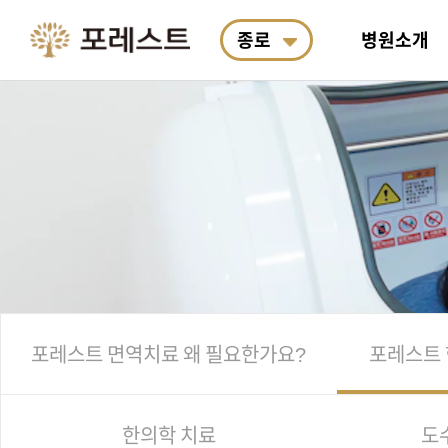
종로
병원소개
포레스트 소개
포레스트 면역치료
여성암
통합 연구소 소개
항암식이요법
진료예약
의료진
포레스
소화기
R&D
포레스
포레스
왜 필요한가요?
료
박사&
안전합
산책길 코스
한의학 치료
폐암
포레스트 한약 처방
항암식이연구소
입원생활
근처 
도수·
뇌종양
계절별
호전사
료
포레스트 면역치료
왜 필요한가요?
포레스트
한의학 치료
도